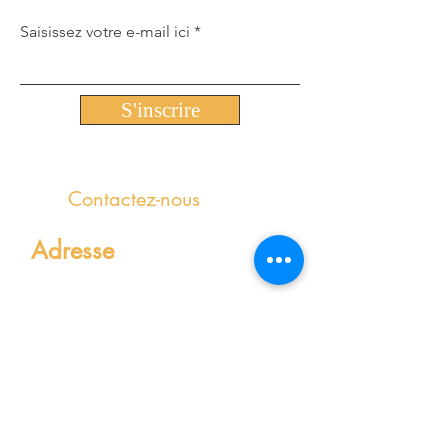
Saisissez votre e-mail ici
S'inscrire
Contactez-nous
Adresse
Le Tertial
216 Route de Saint-Simon
Bâtiment 2 / Étage 4
31100 Toulouse
Contact